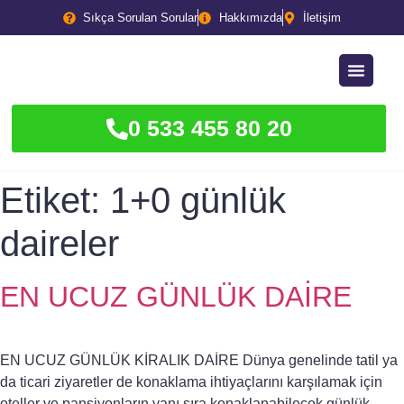
Sıkça Sorulan Sorular
Hakkımızda
İletişim
0 533 455 80 20
Etiket:
1+0 günlük
daireler
EN UCUZ GÜNLÜK DAİRE
EN UCUZ GÜNLÜK KİRALIK DAİRE Dünya genelinde tatil ya
da ticari ziyaretler de konaklama ihtiyaçlarını karşılamak için
oteller ve pansiyonların yanı sıra konaklanabilecek günlük