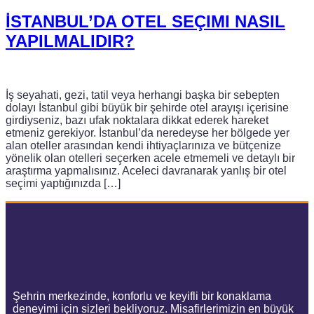
İSTANBUL’DA OTEL SEÇIMI NASIL
YAPILMALIDIR?
İş seyahati, gezi, tatil veya herhangi başka bir sebepten
dolayı İstanbul gibi büyük bir şehirde otel arayışı içerisine
girdiyseniz, bazı ufak noktalara dikkat ederek hareket
etmeniz gerekiyor. İstanbul’da neredeyse her bölgede yer
alan oteller arasından kendi ihtiyaçlarınıza ve bütçenize
yönelik olan otelleri seçerken acele etmemeli ve detaylı bir
araştırma yapmalısınız. Aceleci davranarak yanlış bir otel
seçimi yaptığınızda […]
Şehrin merkezinde, konforlu ve keyifli bir konaklama
deneyimi için sizleri bekliyoruz. Misafirlerimizin en büyük