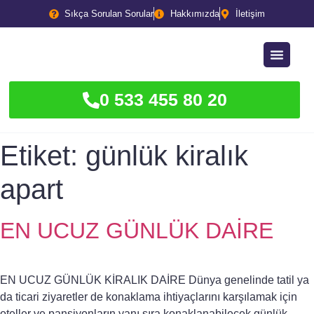
Sıkça Sorulan Sorular
Hakkımızda
İletişim
0 533 455 80 20
Etiket:
günlük kiralık
apart
EN UCUZ GÜNLÜK DAİRE
EN UCUZ GÜNLÜK KİRALIK DAİRE Dünya genelinde tatil ya
da ticari ziyaretler de konaklama ihtiyaçlarını karşılamak için
oteller ve pansiyonların yanı sıra konaklanabilecek günlük