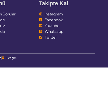
enü
Takipte Kal
n Sorular
İnstagram
arı
Facebook
miz
Youtube
zda
Whatsapp
Twitter
a
İletişim