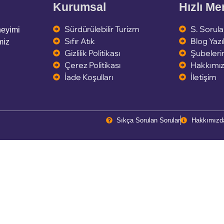
Kurumsal
Hızlı M
Sürdürülebilir Turizm
S. Sorula
neyimi
Sıfır Atık
Blog Yazıl
miz
Gizlilik Politikası
Şubeleri
Çerez Politikası
Hakkımı
İade Koşulları
İletişim
Sıkça Sorulan Sorular
Hakkımızd