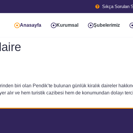
Sıkça Sorulan S
Anasayfa
Kurumsal
Şubelerimiz
daire
nden biri olan Pendik’te bulunan günlük kiralık daireler hakkınd
er alır ve hem turistik cazibesi hem de konumundan dolayı tercih