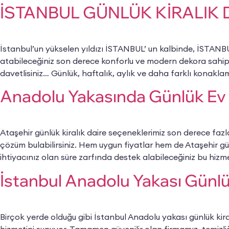
İSTANBUL GÜNLÜK KİRALIK 
İstanbul’un yükselen yıldızı İSTANBUL’ un kalbinde, İSTANB
atabileceğiniz son derece konforlu ve modern dekora sahip
davetlisiniz… Günlük, haftalık, aylık ve daha farklı konakla
Anadolu Yakasında Günlük Ev 
Ataşehir günlük kiralık daire seçeneklerimiz son derece fazl
çözüm bulabilirsiniz. Hem uygun fiyatlar hem de Ataşehir gü
ihtiyacınız olan süre zarfında destek alabileceğiniz bu hiz
İstanbul Anadolu Yakası Günlük
Birçok yerde olduğu gibi İstanbul Anadolu yakası günlük kiral
hizmetini sunuyor. Tamamen güvenilir olan firmamız, temizliğ