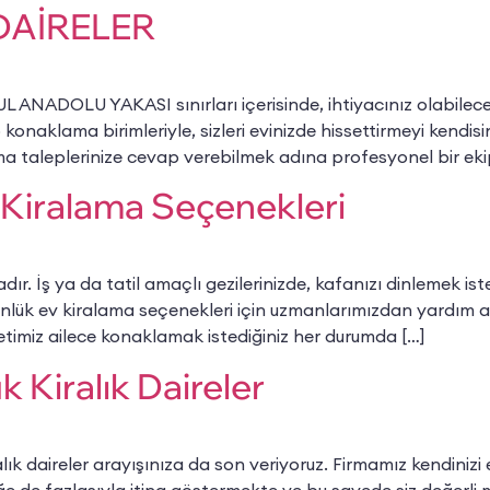
DAİRELER
UL ANADOLU YAKASI sınırları içerisinde, ihtiyacınız olabile
 konaklama birimleriyle, sizleri evinizde hissettirmeyi ke
ma taleplerinize cevap verebilmek adına profesyonel bir ekip
Kiralama Seçenekleri
adır. İş ya da tatil amaçlı gezilerinizde, kafanızı dinlemek
nlük ev kiralama seçenekleri için uzmanlarımızdan yardım ala
metimiz ailece konaklamak istediğiniz her durumda […]
 Kiralık Daireler
ık daireler arayışınıza da son veriyoruz. Firmamız kendinizi e
e de fazlasıyla itina göstermekte ve bu sayede siz değerli m