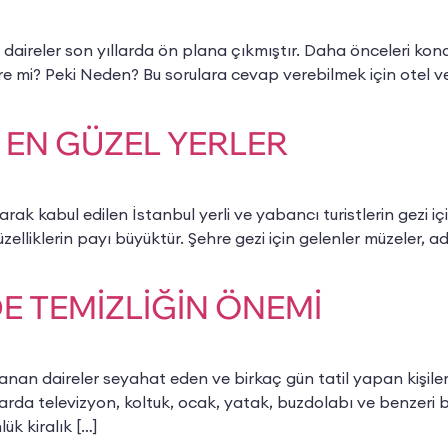
reler son yıllarda ön plana çıkmıştır. Daha önceleri kona
ire mi? Peki Neden? Bu sorulara cevap verebilmek için otel ve 
 EN GÜZEL YERLER
bul edilen İstanbul yerli ve yabancı turistlerin gezi için en 
zelliklerin payı büyüktür. Şehre gezi için gelenler müzeler, ad
E TEMİZLİĞİN ÖNEMİ
daireler seyahat eden ve birkaç gün tatil yapan kişiler iç
alarda televizyon, koltuk, ocak, yatak, buzdolabı ve benzeri
ük kiralık […]