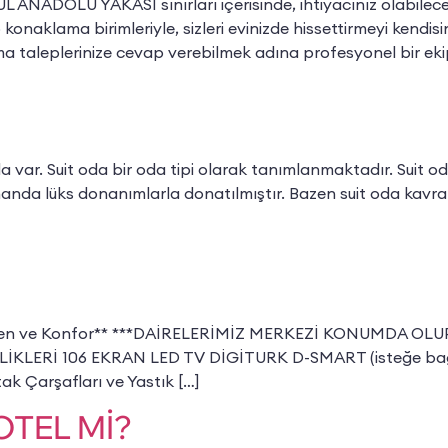
UL ANADOLU YAKASI sınırları içerisinde, ihtiyacınız olabile
 konaklama birimleriyle, sizleri evinizde hissettirmeyi ke
ma taleplerinize cevap verebilmek adına profesyonel bir ekip
 var. Suit oda bir oda tipi olarak tanımlanmaktadır. Suit od
amanda lüks donanımlarla donatılmıştır. Bazen suit oda kavra
ven, Hijyen ve Konfor** ***DAİRELERİMİZ MERKEZİ KONUMD
İ 106 EKRAN LED TV DİGİTURK D-SMART (isteğe bağlı lig 
ak Çarşafları ve Yastık […]
OTEL Mİ?