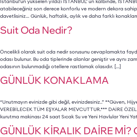
İstanbul’un yükselen yıldızı İSTANBUL’ un kalbinde, İSTANB
atabileceğiniz son derece konforlu ve modern dekora sahip
davetlisiniz… Günlük, haftalık, aylık ve daha farklı konakla
Suit Oda Nedir?
Öncelikli olarak suit oda nedir sorusunu cevaplamakta fayda
odası bulunur. Bu oda tiplerinde alanlar geniştir ve aynı z
odasının bulunmadığı otellere rastlamak olasıdır. […]
GÜNLÜK KONAKLAMA
“Unutmayın evinizde gibi değil, evinizdesiniz..” **Gü
VEREBİLECEK TÜM EŞYALAR MEVCUTTUR.*** DAİRE ÖZELLİKLER
kurutma makinası 24 saat Sıcak Su ve Yeni Havlular Yeni Yat
GÜNLÜK KİRALIK DAİRE Mİ? 