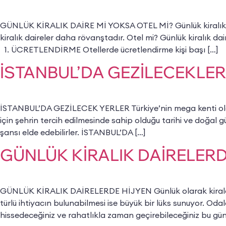
GÜNLÜK KİRALIK DAİRE Mİ YOKSA OTEL Mİ? Günlük kiralık dai
kiralık daireler daha rövanştadır. Otel mi? Günlük kiralık da
1. ÜCRETLENDİRME Otellerde ücretlendirme kişi başı […]
İSTANBUL’DA GEZİLECEKLER
İSTANBUL’DA GEZİLECEK YERLER Türkiye’nin mega kenti olarak ka
için şehrin tercih edilmesinde sahip olduğu tarihi ve doğal gü
şansı elde edebilirler. İSTANBUL’DA […]
GÜNLÜK KİRALIK DAİRELERD
GÜNLÜK KİRALIK DAİRELERDE HİJYEN Günlük olarak kiralanan 
türlü ihtiyacın bulunabilmesi ise büyük bir lüks sunuyor. Od
hissedeceğiniz ve rahatlıkla zaman geçirebileceğiniz bu günl