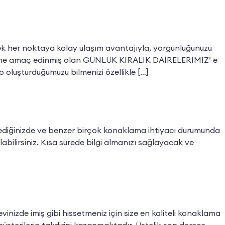
cek her noktaya kolay ulaşım avantajıyla, yorgunluğunuzu
ndisine amaç edinmiş olan GÜNLÜK KİRALIK DAİRELERİMİZ’ e
 oluşturduğumuzu bilmenizi özellikle […]
 istediğinizde ve benzer birçok konaklama ihtiyacı durumunda
bilirsiniz. Kısa sürede bilgi almanızı sağlayacak ve
vinizde imiş gibi hissetmeniz için size en kaliteli konaklama
üşterilerin takdirini kazanmaktadır. Üstelik son derece