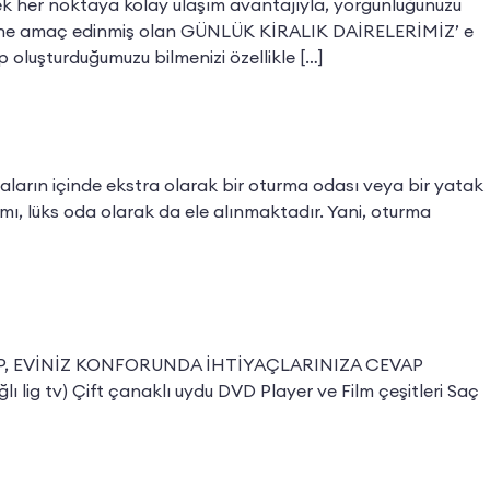
cek her noktaya kolay ulaşım avantajıyla, yorgunluğunuzu
ndisine amaç edinmiş olan GÜNLÜK KİRALIK DAİRELERİMİZ’ e
 oluşturduğumuzu bilmenizi özellikle […]
aların içinde ekstra olarak bir oturma odası veya bir yatak
mı, lüks oda olarak da ele alınmaktadır. Yani, oturma
A OLUP, EVİNİZ KONFORUNDA İHTİYAÇLARINIZA CEVAP
tv) Çift çanaklı uydu DVD Player ve Film çeşitleri Saç