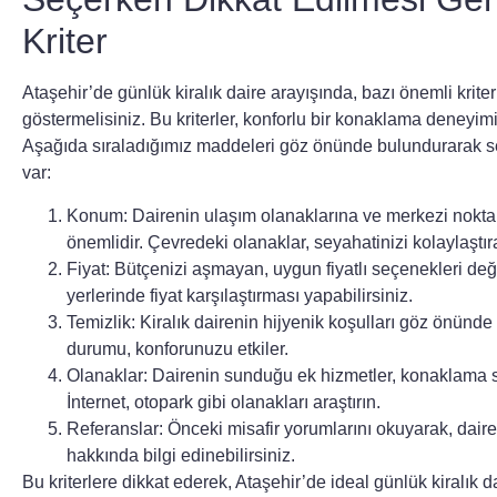
Kriter
Ataşehir’de
günlük kiralık daire
arayışında, bazı önemli krite
göstermelisiniz. Bu kriterler, konforlu bir konaklama deneyimi
Aşağıda sıraladığımız maddeleri göz önünde bulundurarak 
var:
Konum:
Dairenin ulaşım olanaklarına ve merkezi noktal
önemlidir. Çevredeki olanaklar, seyahatinizi kolaylaştıra
Fiyat:
Bütçenizi aşmayan, uygun fiyatlı seçenekleri değer
yerlerinde fiyat karşılaştırması yapabilirsiniz.
Temizlik:
Kiralık dairenin hijyenik koşulları göz önünde
durumu, konforunuzu etkiler.
Olanaklar: Dairenin sunduğu ek hizmetler, konaklama süre
İnternet, otopark gibi olanakları araştırın.
Referanslar: Önceki misafir yorumlarını okuyarak, dairen
hakkında bilgi edinebilirsiniz.
Bu kriterlere dikkat ederek, Ataşehir’de ideal
günlük kiralık d