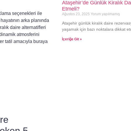
Ataşehir’de Günlük Kiralık D
Etmeli?
klama seçenekleri ile
Ağustos 23, 2025
Yorum yapılmamış
r hayatının arka planında
Ataşehir günlük kiralık daire rezerv
ralık daire
alternatifleri
yaşamak için bazı noktalara dikkat et
dinamik atmosferini
İçeriğe Git »
ter tatil amacıyla buraya
ire
reken 5