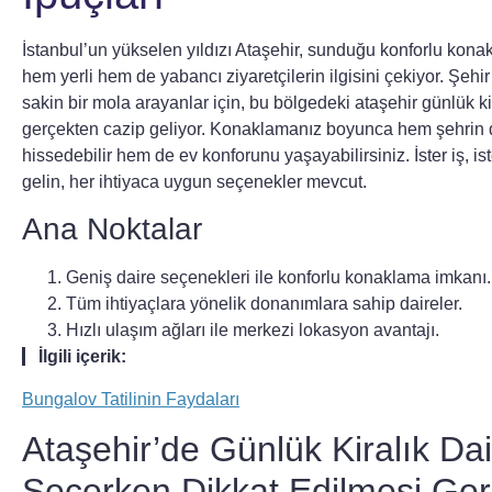
İstanbul’un yükselen yıldızı Ataşehir, sunduğu konforlu kona
hem yerli hem de yabancı ziyaretçilerin ilgisini çekiyor. Şehi
sakin bir mola arayanlar için, bu bölgedeki
ataşehir günlük ki
gerçekten cazip geliyor. Konaklamanız boyunca hem şehrin 
hissedebilir hem de ev konforunu yaşayabilirsiniz. İster iş, is
gelin, her ihtiyaca uygun seçenekler mevcut.
Ana Noktalar
Geniş daire seçenekleri ile konforlu konaklama imkanı.
Tüm ihtiyaçlara yönelik donanımlara sahip daireler.
Hızlı ulaşım ağları ile merkezi lokasyon avantajı.
İlgili içerik:
Bungalov Tatilinin Faydaları
Ataşehir’de Günlük Kiralık Da
Seçerken Dikkat Edilmesi Ge