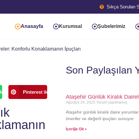
Sıkça Sorulan S
Anasayfa
Kurumsal
Şubelerimiz
reler: Konforlu Konaklamanın İpuçları
Son Paylaşılan Y
le
Pinterest ile
Ataşehir Günlük Kiralık Daire
Ağustos 24, 2025
Yorum yapılmamış
ık
Ataşehir günlük kiralık daire yorumla
öneriler ve değerli ipuçları sunuyor.
klamanın
İçeriğe Git »