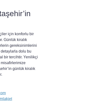
aşehir’in
iler için
konforlu
bir
. Günlük kiralık
rlerin gereksinimlerini
 detaylarla dolu bu
 bir tercihtir. Yenilikçi
 misafirlerimize
ehir’in günlük kiralık
r.
.com
Emlakjet