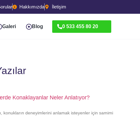
orular
Hakkımızda
İletişim
Galeri
Blog
0 533 455 80 20
azılar
lerde Konaklayanlar Neler Anlatıyor?
rı, konukların deneyimlerini anlamak isteyenler için samimi