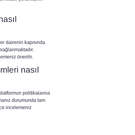
nasıl
 her dairenin kapısında
e sağlanmaktadır.
emeniz önerilir.
emleri nasıl
platformun politikalarına
yapmanız durumunda tam
lice incelemeniz