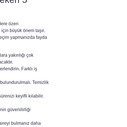
rlere özen
 için büyük önem taşır.
seçim yapmanızda fayda
ara yakınlığı çok
caktır.
lendirin. Farklı iş
 bulundurulmalı. Temizlik
nizi keyifli kılabilir.
in güvenilirliği
aire
yi bulmanız daha