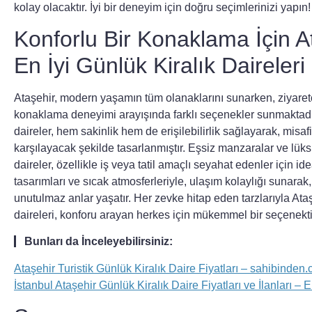
kolay olacaktır. İyi bir deneyim için doğru seçimlerinizi yapın!
Konforlu Bir Konaklama İçin At
En İyi Günlük Kiralık Daireleri
Ataşehir, modern yaşamın tüm olanaklarını sunarken, ziyaretç
konaklama deneyimi arayışında farklı seçenekler sunmaktadır
daireler, hem sakinlik hem de erişilebilirlik sağlayarak, misafi
karşılayacak şekilde tasarlanmıştır. Eşsiz manzaralar ve lüks
daireler, özellikle iş veya tatil amaçlı seyahat edenler için ideal
tasarımları ve sıcak atmosferleriyle,
ulaşım
kolaylığı sunarak,
unutulmaz anlar yaşatır. Her zevke hitap eden tarzlarıyla Ataş
daireleri, konforu arayan herkes için mükemmel bir seçenekti
Bunları da İnceleyebilirsiniz:
Ataşehir Turistik Günlük Kiralık Daire Fiyatları – sahibinden
İstanbul Ataşehir Günlük Kiralık Daire Fiyatları ve İlanları – 