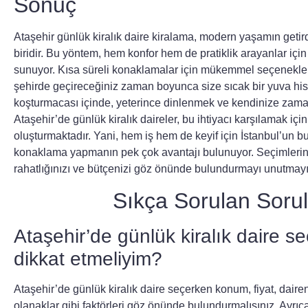
Sonuç
Ataşehir günlük kiralık daire kiralama, modern yaşamın getird
biridir. Bu yöntem, hem konfor hem de pratiklik arayanlar için
sunuyor. Kısa süreli konaklamalar için mükemmel seçenekler
şehirde geçireceğiniz zaman boyunca size sıcak bir yuva hiss
koşturmacası içinde, yeterince dinlenmek ve kendinize zama
Ataşehir’de günlük kiralık daireler, bu ihtiyacı karşılamak için 
oluşturmaktadır. Yani, hem iş hem de keyif için İstanbul’un 
konaklama yapmanın pek çok avantajı bulunuyor. Seçimlerin
rahatlığınızı ve bütçenizi göz önünde bulundurmayı unutmayı
Sıkça Sorulan Sorul
Ataşehir’de günlük kiralık daire s
dikkat etmeliyim?
Ataşehir’de günlük kiralık daire seçerken konum, fiyat, daire
olanaklar gibi faktörleri göz önünde bulundurmalısınız. Ayrıca